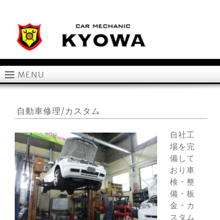
MENU
自動車修理/カスタム
自社工
場を完
備して
おり車
検・整
備・板
金・カ
スタム